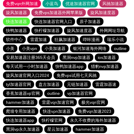
免费vqn外网加速
小蓝鸟
优途加速器官网
风驰加速器
旋风加速器
免费vps加速器外网苹果版
旋风加速度器
快连加速器
快连加速器官网入口
原子加速器
快鸭加速器
快柠檬加速器
旋风加速度器
外网网址导航
软件中心
雷霆加速
狂飙加速器
哔咔漫画
瑞乐小说
小美
小美vpn
小美加速器
银河加速海外网络
outline
安易加速器注册365天会员
黑洞nvp加速器
ios加速器
每天试用一小时加速器
快鸭加速器app
猎豹nvp加速器
旋风加速官网入口2024
免费vps试用七天风驰
tyl加速器官网
盘古加速器
元链加速器
雷霆加器速
香蕉加速器vp官网
outline
vp加速器官网
hammer加速器
雷霆vqn加速官网
极光vqn官网
爬墙专用加速器
快连vρn加速器
免费vqn加速2023
快连加速器app
快柠檬官网
永久不收费的海外加速器
黑洞vp永久加速器
星云加速器
hammer加速器