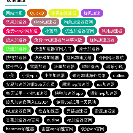
网站地图
QuickQ
旋风加速度器
旋风加速
坚果加速器
tiktok加速器
狗急加速器官网
免费vqn外网加速
小蓝鸟
优途加速器官网
风驰加速器
旋风加速器
免费vps加速器外网苹果版
旋风加速度器
快连加速器
快连加速器官网入口
原子加速器
快鸭加速器
快柠檬加速器
旋风加速度器
外网网址导航
软件中心
雷霆加速
狂飙加速器
哔咔漫画
瑞乐小说
小美
小美vpn
小美加速器
银河加速海外网络
outline
安易加速器注册365天会员
黑洞nvp加速器
ios加速器
每天试用一小时加速器
快鸭加速器app
猎豹nvp加速器
旋风加速官网入口2024
免费vps试用七天风驰
tyl加速器官网
盘古加速器
元链加速器
雷霆加器速
香蕉加速器vp官网
outline
vp加速器官网
hammer加速器
雷霆vqn加速官网
极光vqn官网